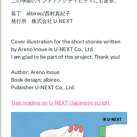
この季節のインドアアクティビティにも是非。
装丁 albireo/西村真紀子
発行所 株式会社 U-NEXT
Cover illustration for the short stories written
by Areno Inoue in U-NEXT Co., Ltd.
I am glad to be part of this project. Thank you!
Author: Areno Inoue
Book design: albireo.
Publisher U-NEXT Co., Ltd.
Trial reading on U-NEXT (Japanese script).