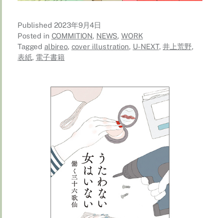
Published
2023年9月4日
Posted in
COMMITION
,
NEWS
,
WORK
Tagged
albireo
,
cover illustration
,
U-NEXT
,
井上荒野
,
表紙
,
電子書籍