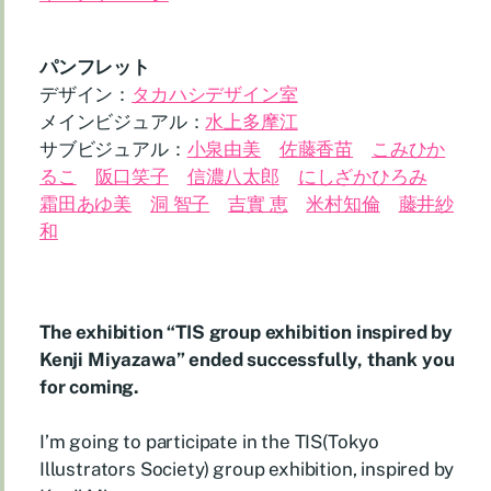
パンフレット
デザイン：
タカハシデザイン室
メインビジュアル：
水上多摩江
サブビジュアル：
小泉由美
佐藤香苗
こみひか
るこ
阪口笑子
信濃八太郎
にしざかひろみ
霜田あゆ美
洞 智子
吉實 恵
米村知倫
藤井紗
和
The exhibition “TIS group exhibition inspired by
Kenji Miyazawa” ended successfully, thank you
for coming.
I’m going to participate in the TIS(Tokyo
Illustrators Society) group exhibition, inspired by