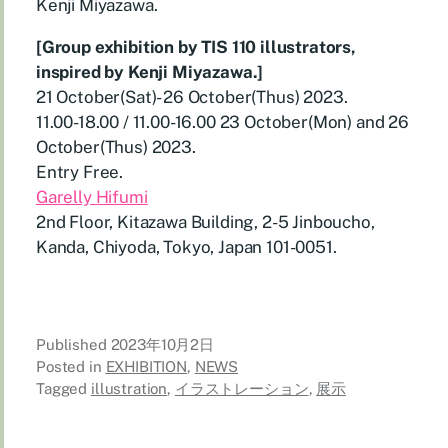
Kenji Miyazawa.
[Group exhibition by TIS 110 illustrators,
inspired by Kenji Miyazawa.]
21 October(Sat)- 26 October(Thus) 2023.
11.00-18.00 / 11.00-16.00 23 October(Mon) and 26
October(Thus) 2023.
Entry Free.
Garelly Hifumi
2nd Floor, Kitazawa Building, 2-5 Jinboucho,
Kanda, Chiyoda, Tokyo, Japan 101-0051.
Published
2023年10月2日
Posted in
EXHIBITION
,
NEWS
Tagged
illustration
,
イラストレーション
,
展示