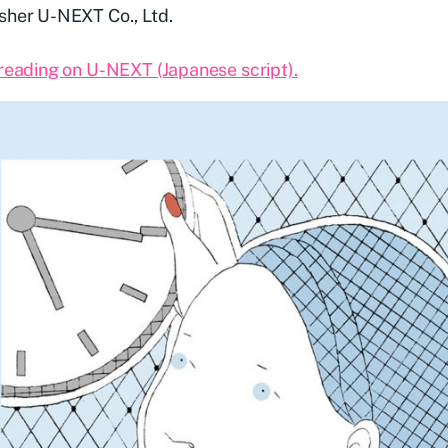
sher U-NEXT Co., Ltd.
 reading on U-NEXT (Japanese script).