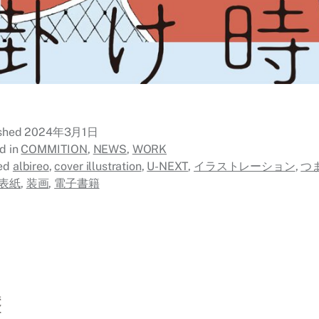
ished
2024年3月1日
d in
COMMITION
,
NEWS
,
WORK
ed
albireo
,
cover illustration
,
U-NEXT
,
イラストレーション
,
つ
表紙
,
装画
,
電子書籍