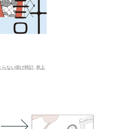
まらない掛け時計
,
井上