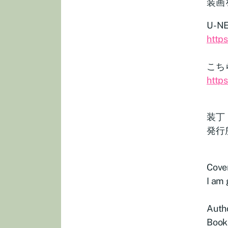
装画
U-
http
こち
http
装丁 
発行
Cover
I am 
Auth
Book 