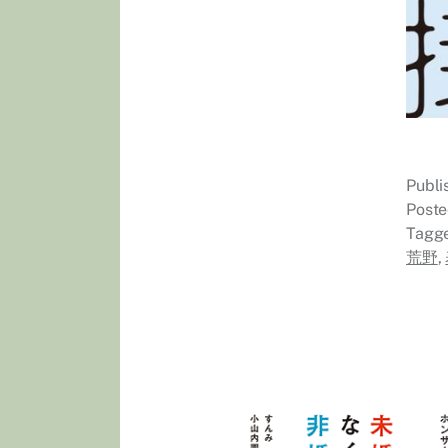
Publ
Poste
Tagg
荒野
,