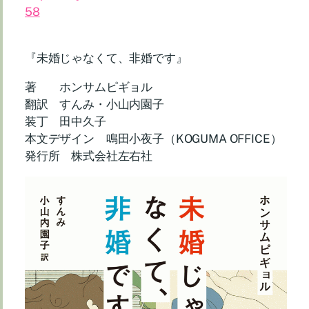
58
『未婚じゃなくて、非婚です』
著 ホンサムピギョル
翻訳 すんみ・小山内園子
装丁 田中久子
本文デザイン 鳴田小夜子（KOGUMA OFFICE）
発行所 株式会社左右社