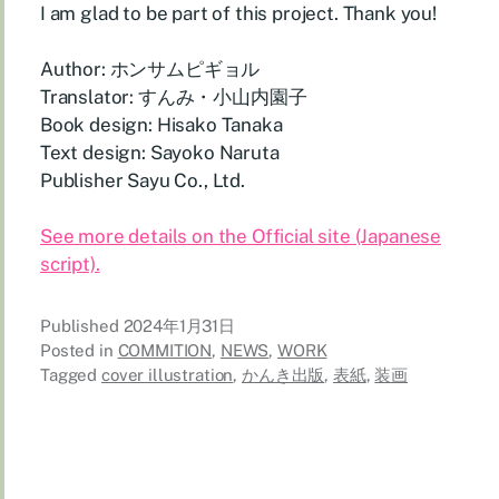
I am glad to be part of this project. Thank you!
Author: ホンサムピギョル
Translator: すんみ・小山内園子
Book design: Hisako Tanaka
Text design: Sayoko Naruta
Publisher Sayu Co., Ltd.
See more details on the Official site (Japanese
script).
Published
2024年1月31日
Posted in
COMMITION
,
NEWS
,
WORK
Tagged
cover illustration
,
かんき出版
,
表紙
,
装画