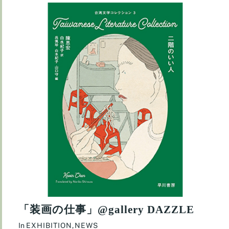
「装画の仕事」@gallery DAZZLE
In
EXHIBITION
,
NEWS