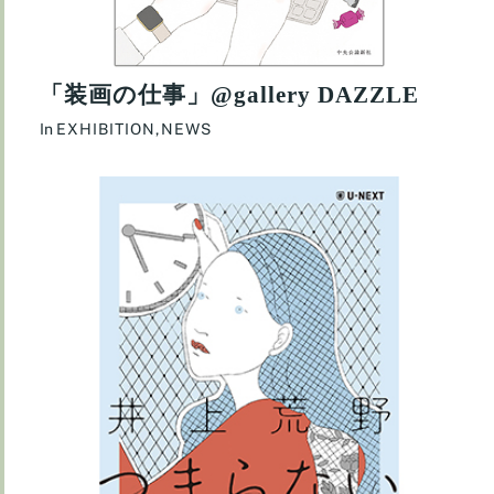
「装画の仕事」@gallery DAZZLE
In
EXHIBITION
,
NEWS