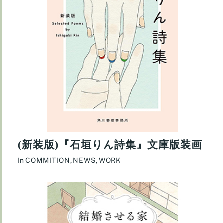
(新装版)『石垣りん詩集』文庫版装画
In
COMMITION
,
NEWS
,
WORK