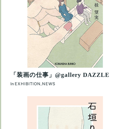
「装画の仕事」@gallery DAZZLE
In
EXHIBITION
,
NEWS