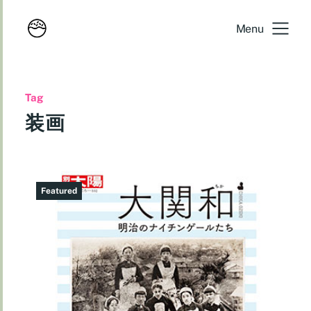
Menu
Tag
装画
Featured