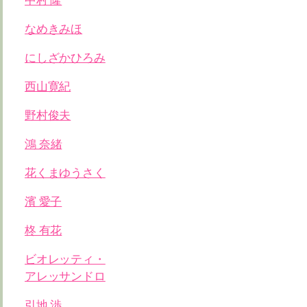
中村 隆
なめきみほ
にしざかひろみ
西山寛紀
野村俊夫
鴻 奈緒
花くまゆうさく
濱 愛子
柊 有花
ビオレッティ・
アレッサンドロ
引地 渉