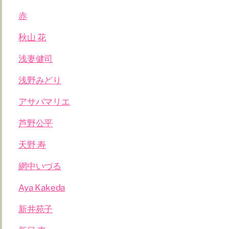
赤
秋山 花
浅妻健司
浅野みどり
アサバマリエ
芦野公平
天野 寿
網中いづる
Aya Kakeda
新井苑子