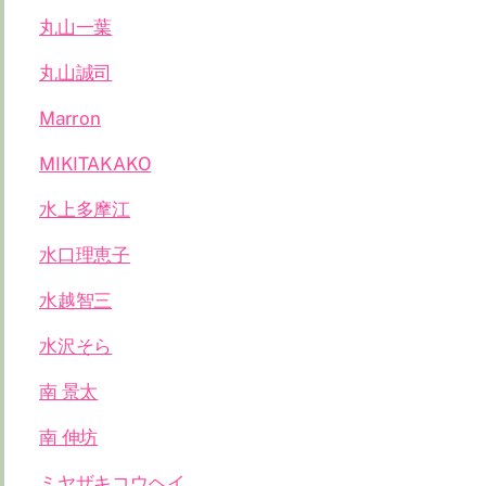
丸山一葉
丸山誠司
Marron
MIKITAKAKO
水上多摩江
水口理恵子
水越智三
水沢そら
南 景太
南 伸坊
ミヤザキコウヘイ