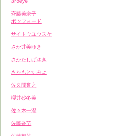
3rdeye
斉藤美奈子
ボツフォード
サイトウユウスケ
さか井美ゆき
さかたしげゆき
さかもとすみよ
佐久間誉之
櫻井砂冬美
佐々木一澄
佐藤香苗