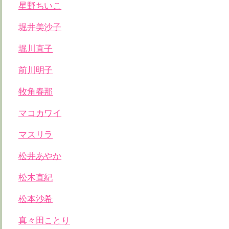
星野ちいこ
堀井美沙子
堀川直子
前川明子
牧角春那
マコカワイ
マスリラ
松井あやか
松木直紀
松本沙希
真々田ことり