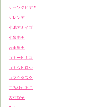
ケッソクヒデキ
ゲレンデ
小池アミイゴ
小泉由美
合田里美
ゴトーヒナコ
ゴトウヒロシ
コマツタスク
こみひかるこ
古村耀子