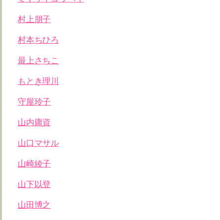
村上朋子
村本ちひろ
最上さちこ
もとき理川
守屋玲子
山内庸資
山口マサル
山崎綾子
山下以登
山田博之