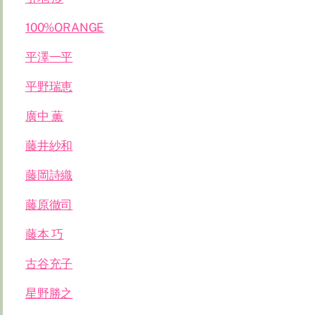
100%ORANGE
平澤一平
平野瑞恵
廣中 薫
藤井紗和
藤岡詩織
藤原徹司
藤本 巧
古谷充子
星野勝之