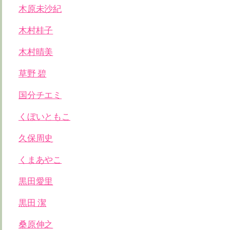
木原未沙紀
木村桂子
木村晴美
草野 碧
国分チエミ
くぼいともこ
久保周史
くまあやこ
黒田愛里
黒田 潔
桑原伸之