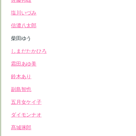
佐藤邦雄
塩川いづみ
信濃八太郎
柴田ゆう
しまだたかひろ
霜田あゆ美
鈴木あり
副島智也
五月女ケイ子
ダイモンナオ
髙城琢郎