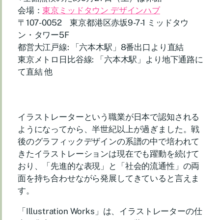
会場：
東京ミッドタウン デザインハブ
〒107-0052 東京都港区赤坂9-7-1 ミッドタウ
ン・タワー5F
都営大江戸線: 「六本木駅」8番出口より直結
東京メトロ日比谷線: 「六本木駅」より地下通路に
て直結 他
イラストレーターという職業が日本で認知される
ようになってから、半世紀以上が過ぎました。戦
後のグラフィックデザインの系譜の中で培われて
きたイラストレーションは現在でも躍動を続けて
おり、「先進的な表現」と「社会的流通性」の両
面を持ち合わせながら発展してきていると言えま
す。
「Illustration Works」は、イラストレーターの仕