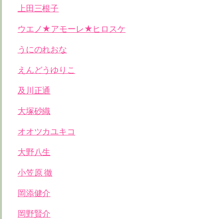
上田三根子
ウエノ★アモーレ★ヒロスケ
うにのれおな
えんどうゆりこ
及川正通
大塚砂織
オオツカユキコ
大野八生
小笠原 徹
岡添健介
岡野賢介