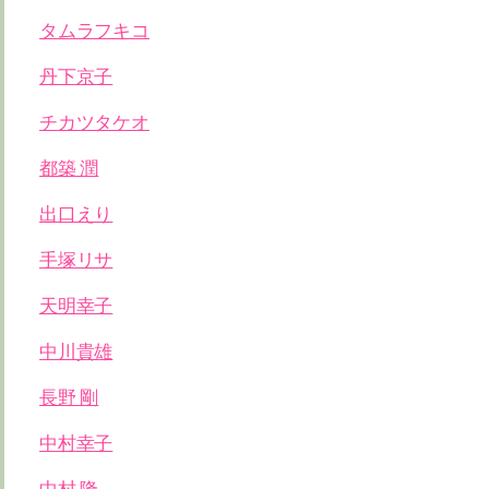
タムラフキコ
丹下京子
チカツタケオ
都築 潤
出口えり
手塚リサ
天明幸子
中川貴雄
長野 剛
中村幸子