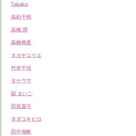
Takako
高杉千明
高橋 潤
高橋将貴
タカヤユリエ
竹井千佳
タケウマ
嶽 まいこ
田尻真弓
タダユキヒロ
田中海帆