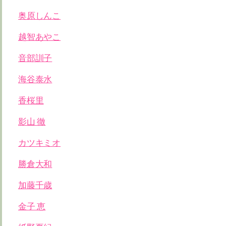
奥原しんこ
越智あやこ
音部訓子
海谷泰水
香桜里
影山 徹
カツキミオ
勝倉大和
加藤千歳
金子 恵