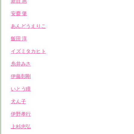
新目 惠
安齋 肇
あんどうえりこ
飯田 淳
イズミタカヒト
糸井みさ
伊藤彰剛
いとう瞳
犬ん子
伊野孝行
上杉忠弘