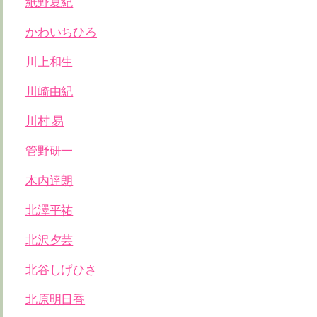
紙野夏紀
かわいちひろ
川上和生
川崎由紀
川村 易
管野研一
木内達朗
北澤平祐
北沢夕芸
北谷しげひさ
北原明日香