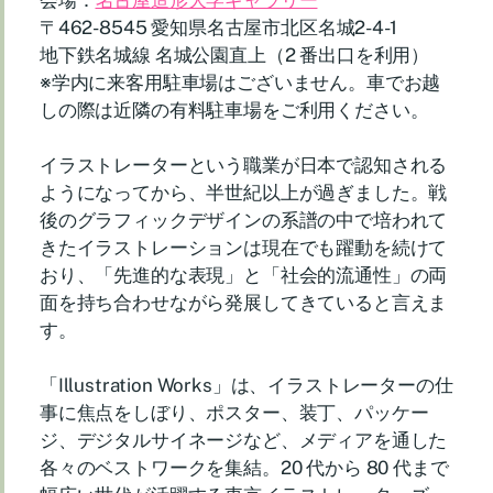
会場：
名古屋造形大学ギャラリー
〒462-8545 愛知県名古屋市北区名城2-4-1
地下鉄名城線 名城公園直上（2 番出口を利用）
※学内に来客用駐車場はございません。車でお越
しの際は近隣の有料駐車場をご利用ください。
イラストレーターという職業が日本で認知される
ようになってから、半世紀以上が過ぎました。戦
後のグラフィックデザインの系譜の中で培われて
きたイラストレーションは現在でも躍動を続けて
おり、「先進的な表現」と「社会的流通性」の両
面を持ち合わせながら発展してきていると言えま
す。
「Illustration Works」は、イラストレーターの仕
事に焦点をしぼり、ポスター、装丁、パッケー
ジ、デジタルサイネージなど、メディアを通した
各々のベストワークを集結。20 代から 80 代まで