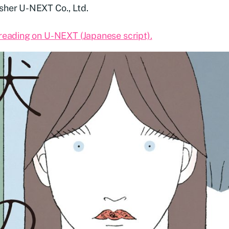
sher U-NEXT Co., Ltd.
 reading on U-NEXT (Japanese script).