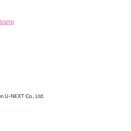
。
283210
 in U-NEXT Co., Ltd.