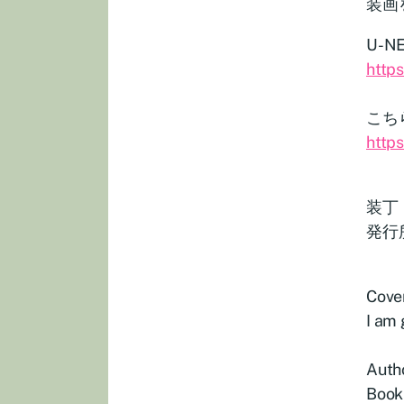
装画
U-
http
こち
http
装丁 
発行
Cover
I am 
Auth
Book 