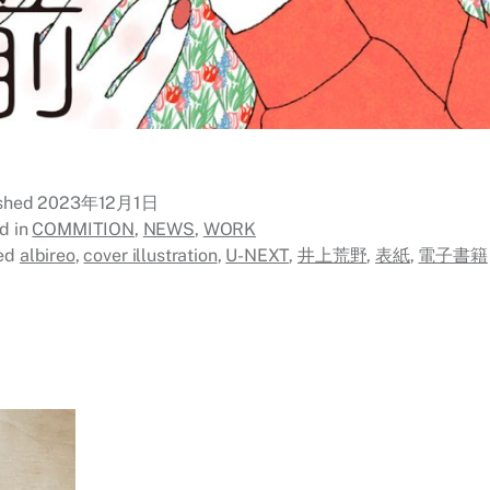
ished
2023年12月1日
d in
COMMITION
,
NEWS
,
WORK
ed
albireo
,
cover illustration
,
U-NEXT
,
井上荒野
,
表紙
,
電子書籍