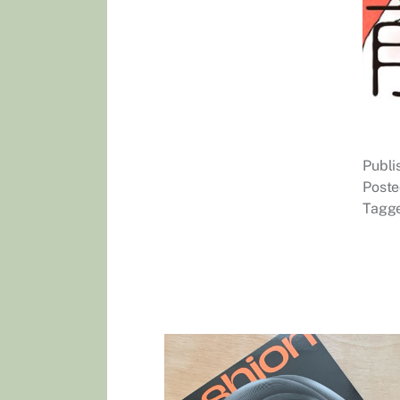
Publ
Poste
Tagg