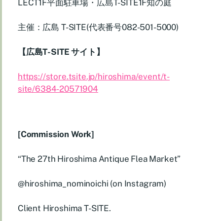
LECT1F平面駐車場・広島T-SITE1F知の庭
主催：広島 T-SITE(代表番号082-501-5000)
【広島T-SITE サイト】
https://store.tsite.jp/hiroshima/event/t-
site/6384-20571904
[Commission Work]
“The 27th Hiroshima Antique Flea Market”
@hiroshima_nominoichi (on Instagram)
Client Hiroshima T-SITE.