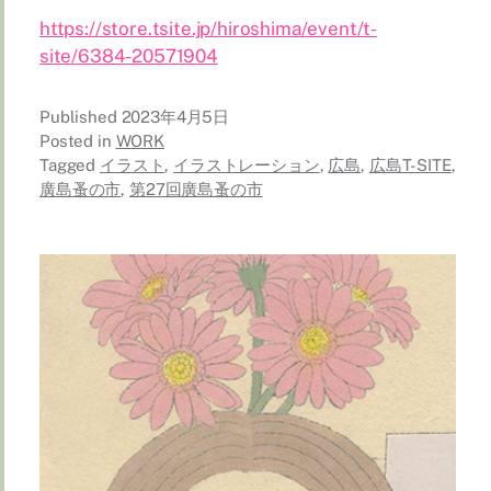
https://store.tsite.jp/hiroshima/event/t-
site/6384-20571904
Published
2023年4月5日
Posted in
WORK
Tagged
イラスト
,
イラストレーション
,
広島
,
広島T-SITE
,
廣島蚤の市
,
第27回廣島蚤の市