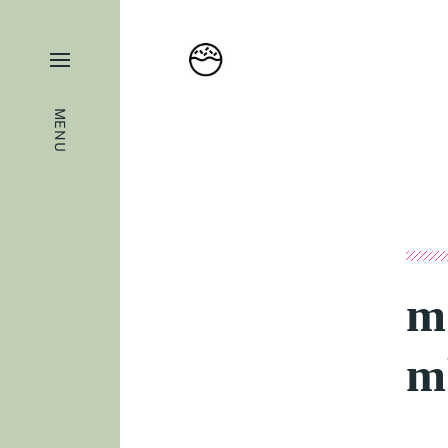
MENU
m
m