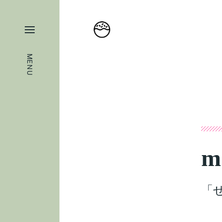
MENU
m
「