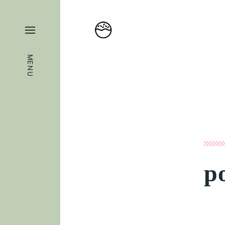
MENU
p