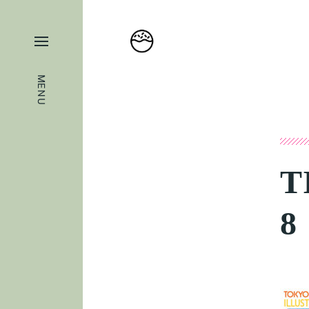
MENU
T
8